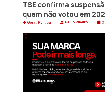
TSE confirma suspensã
quem não votou em 20
,
0
Paulo Ribeiro
Geral
Política