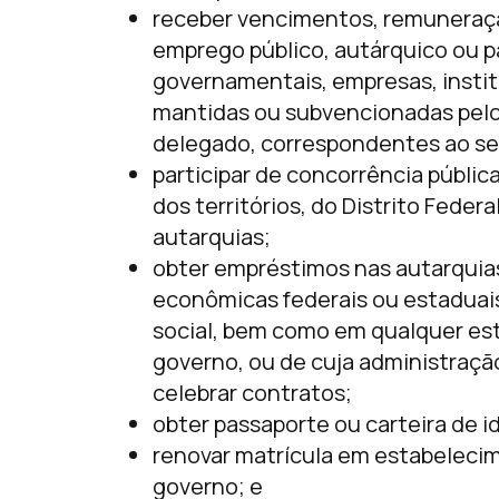
receber vencimentos, remuneraçã
emprego público, autárquico ou 
governamentais, empresas, instit
mantidas ou subvencionadas pelo
delegado, correspondentes ao s
participar de concorrência públic
dos territórios, do Distrito Feder
autarquias;
obter empréstimos nas autarquia
econômicas federais ou estaduais,
social, bem como em qualquer es
governo, ou de cuja administraçã
celebrar contratos;
obter passaporte ou carteira de i
renovar matrícula em estabelecime
governo; e