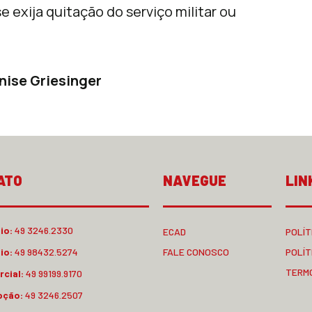
se exija quitação do serviço militar ou
nise Griesinger
ATO
NAVEGUE
LIN
io:
49 3246.2330
ECAD
POLÍT
io:
49 98432.5274
FALE CONOSCO
POLÍT
TERM
cial:
49 99199.9170
pção:
49 3246.2507