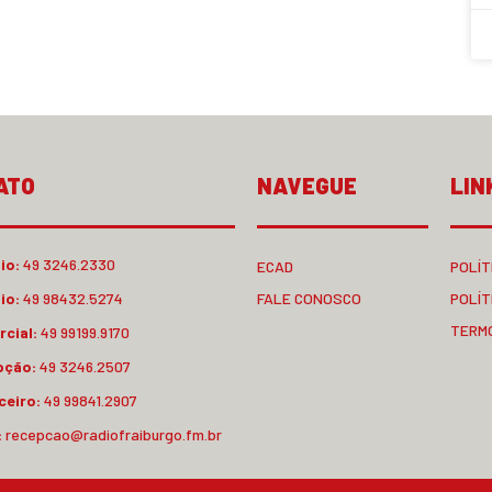
ATO
NAVEGUE
LIN
io:
49 3246.2330
ECAD
POLÍT
io:
49 98432.5274
FALE CONOSCO
POLÍT
TERM
cial:
49 99199.9170
pção:
49 3246.2507
ceiro:
49 99841.2907
:
recepcao@radiofraiburgo.fm.br