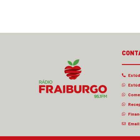
CONT
Estúd
Estúd
Comer
Rece
Finan
Email