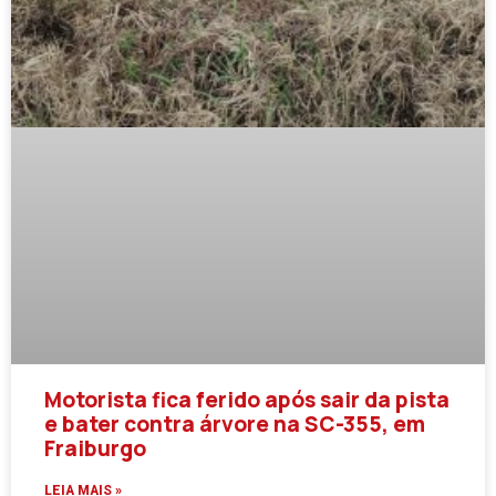
Motorista fica ferido após sair da pista
e bater contra árvore na SC-355, em
Fraiburgo
LEIA MAIS »