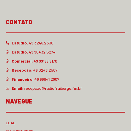
CONTATO
Estúdio:
49 3246.2330
Estúdio:
49 98432.5274
Comercial:
49 99199.9170
Recepção:
49 3246.2507
Financeiro:
49 99841.2907
Email:
recepcao@radiofraiburgo.fm.br
NAVEGUE
ECAD