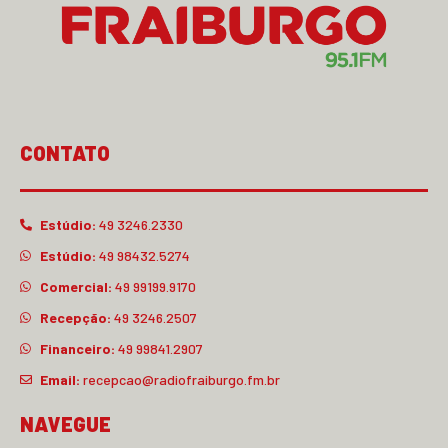
CONTATO
Estúdio:
49 3246.2330
Estúdio:
49 98432.5274
Comercial:
49 99199.9170
Recepção:
49 3246.2507
Financeiro:
49 99841.2907
Email:
recepcao@radiofraiburgo.fm.br
NAVEGUE