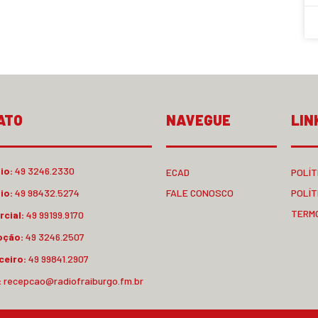
ATO
NAVEGUE
LIN
io:
49 3246.2330
ECAD
POLÍT
io:
49 98432.5274
FALE CONOSCO
POLÍT
TERM
cial:
49 99199.9170
pção:
49 3246.2507
ceiro:
49 99841.2907
:
recepcao@radiofraiburgo.fm.br