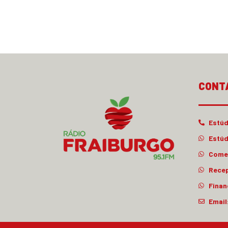
CONT
Estúd
Estúd
Comer
Rece
Finan
Email