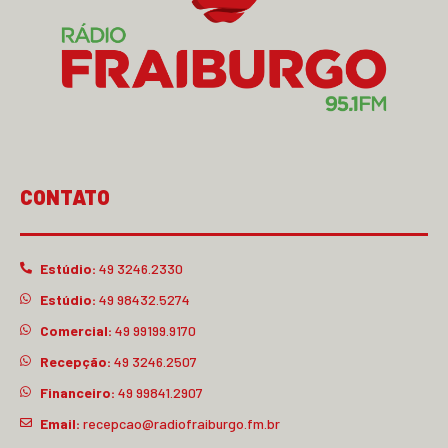
CONTATO
Estúdio:
49 3246.2330
Estúdio:
49 98432.5274
Comercial:
49 99199.9170
Recepção:
49 3246.2507
Financeiro:
49 99841.2907
Email:
recepcao@radiofraiburgo.fm.br