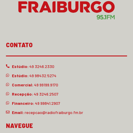
CONTATO
Estúdio:
49 3246.2330
Estúdio:
49 98432.5274
Comercial:
49 99199.9170
Recepção:
49 3246.2507
Financeiro:
49 99841.2907
Email:
recepcao@radiofraiburgo.fm.br
NAVEGUE