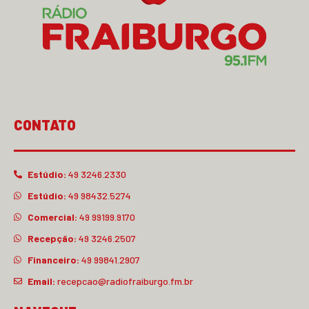
CONTATO
Estúdio:
49 3246.2330
Estúdio:
49 98432.5274
Comercial:
49 99199.9170
Recepção:
49 3246.2507
Financeiro:
49 99841.2907
Email:
recepcao@radiofraiburgo.fm.br