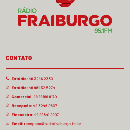
CONTATO
Estúdio:
49 3246.2330
Estúdio:
49 98432.5274
Comercial:
49 99199.9170
Recepção:
49 3246.2507
Financeiro:
49 99841.2907
Email:
recepcao@radiofraiburgo.fm.br