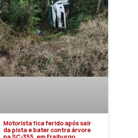
Motorista fica ferido após sair
da pista e bater contra árvore
na SC-355, em Fraiburgo