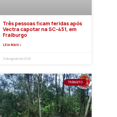
Três pessoas ficam feridas após
Vectra capotar na SC-451, em
Fraiburgo
LEIA MAIS »
9 de agosto de 2026
TRÂNSITO