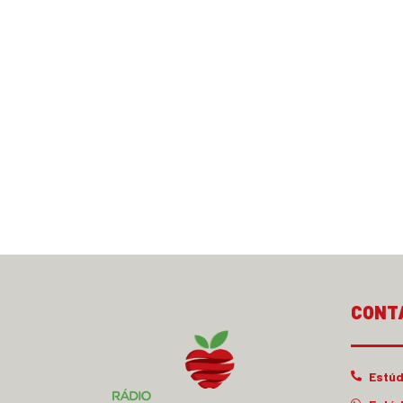
CONT
Estúd