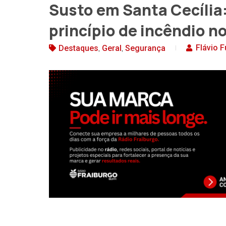
Susto em Santa Cecíli
princípio de incêndio n
,
,
Flávio F
Destaques
Geral
Segurança