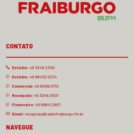
CONTATO
Estúdio:
49 3246.2330
Estúdio:
49 98432.5274
Comercial:
49 99199.9170
Recepção:
49 3246.2507
Financeiro:
49 99841.2907
Email:
recepcao@radiofraiburgo.fm.br
NAVEGUE