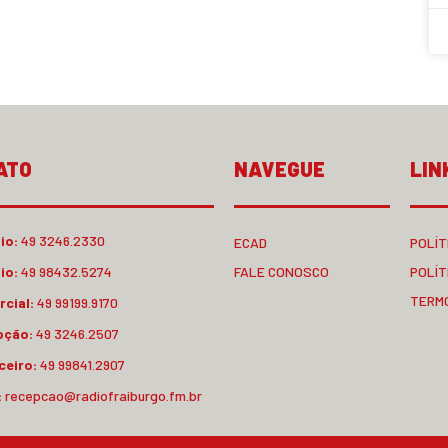
ATO
NAVEGUE
LIN
io:
49 3246.2330
ECAD
POLÍT
io:
49 98432.5274
FALE CONOSCO
POLÍT
TERM
cial:
49 99199.9170
pção:
49 3246.2507
ceiro:
49 99841.2907
:
recepcao@radiofraiburgo.fm.br