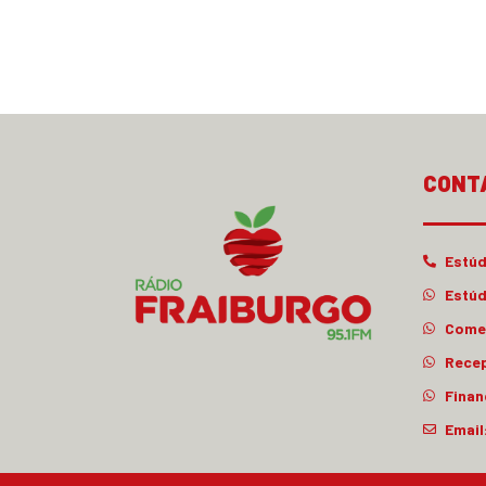
CONT
Estúd
Estúd
Comer
Rece
Finan
Email