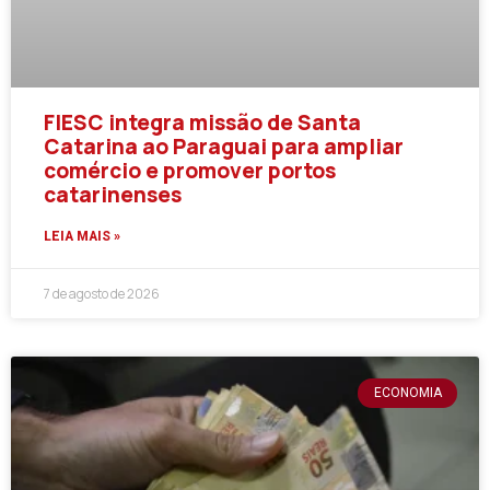
FIESC integra missão de Santa
Catarina ao Paraguai para ampliar
comércio e promover portos
catarinenses
LEIA MAIS »
7 de agosto de 2026
ECONOMIA