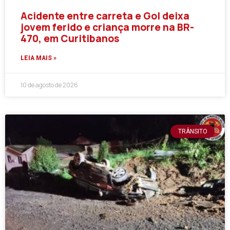
Acidente entre carreta e Gol deixa
jovem ferido e criança morre na BR-
470, em Curitibanos
LEIA MAIS »
10 de agosto de 2026
TRÂNSITO