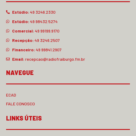
Estúdio:
49 3246.2330
Estúdio:
49 98432.5274
Comercial:
49 99199.9170
Recepção:
49 3246.2507
Financeiro:
49 99841.2907
Email:
recepcao@radiofraiburgo.fm.br
NAVEGUE
ECAD
FALE CONOSCO
LINKS ÚTEIS