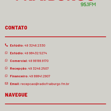
CONTATO
Estúdio:
49 3246.2330
Estúdio:
49 98432.5274
Comercial:
49 99199.9170
Recepção:
49 3246.2507
Financeiro:
49 99841.2907
Email:
recepcao@radiofraiburgo.fm.br
NAVEGUE