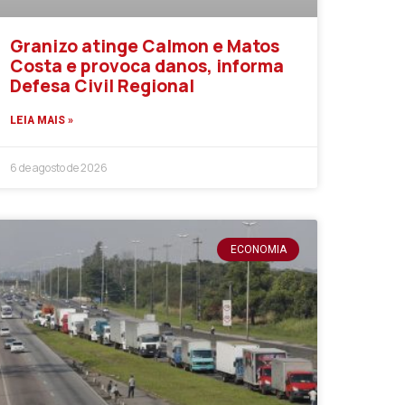
Granizo atinge Calmon e Matos
Costa e provoca danos, informa
Defesa Civil Regional
LEIA MAIS »
6 de agosto de 2026
ECONOMIA