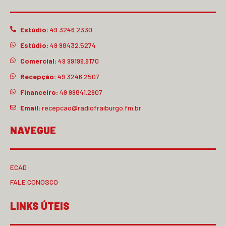
Estúdio:
49 3246.2330
Estúdio:
49 98432.5274
Comercial:
49 99199.9170
Recepção:
49 3246.2507
Financeiro:
49 99841.2907
Email:
recepcao@radiofraiburgo.fm.br
NAVEGUE
ECAD
FALE CONOSCO
LINKS ÚTEIS