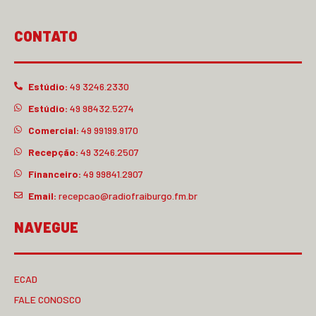
CONTATO
Estúdio:
49 3246.2330
Estúdio:
49 98432.5274
Comercial:
49 99199.9170
Recepção:
49 3246.2507
Financeiro:
49 99841.2907
Email:
recepcao@radiofraiburgo.fm.br
NAVEGUE
ECAD
FALE CONOSCO