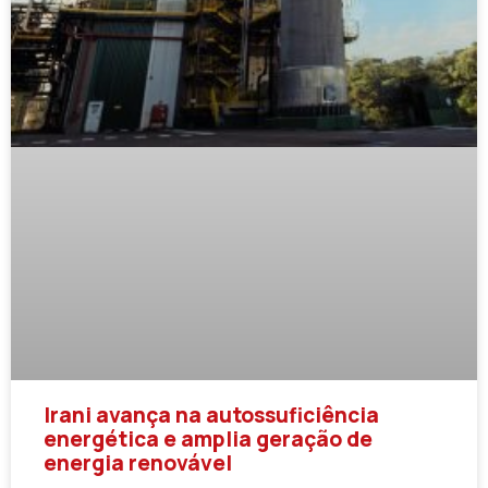
Irani avança na autossuficiência
energética e amplia geração de
energia renovável