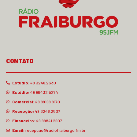
CONTATO
Estúdio:
49 3246.2330
Estúdio:
49 98432.5274
Comercial:
49 99199.9170
Recepção:
49 3246.2507
Financeiro:
49 99841.2907
Email:
recepcao@radiofraiburgo.fm.br