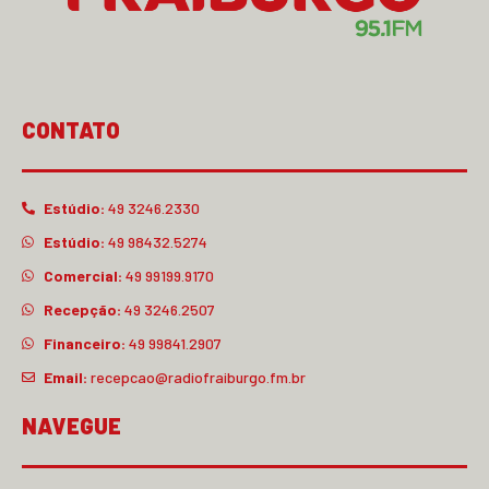
CONTATO
Estúdio:
49 3246.2330
Estúdio:
49 98432.5274
Comercial:
49 99199.9170
Recepção:
49 3246.2507
Financeiro:
49 99841.2907
Email:
recepcao@radiofraiburgo.fm.br
NAVEGUE