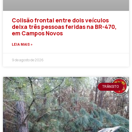
Colisão frontal entre dois veículos
deixa três pessoas feridas na BR-470,
em Campos Novos
LEIA MAIS »
9 de agosto de 2026
TRÂNSITO