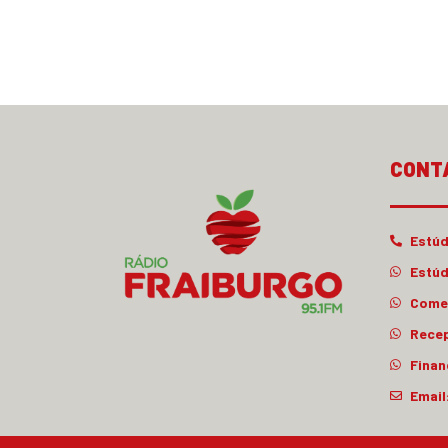
CONT
Estúd
Estúd
Comer
Rece
Finan
Email