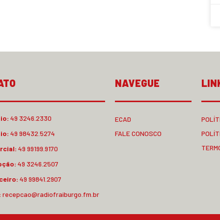
ATO
NAVEGUE
LIN
io:
49 3246.2330
ECAD
POLÍT
io:
49 98432.5274
FALE CONOSCO
POLÍT
TERM
cial:
49 99199.9170
pção:
49 3246.2507
ceiro:
49 99841.2907
:
recepcao@radiofraiburgo.fm.br