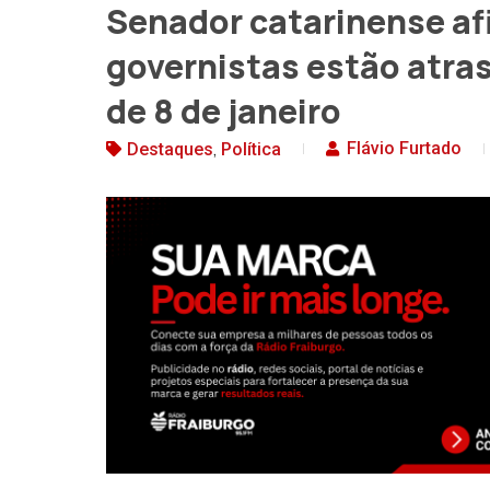
Senador catarinense af
governistas estão atra
de 8 de janeiro
,
Flávio Furtado
Destaques
Política