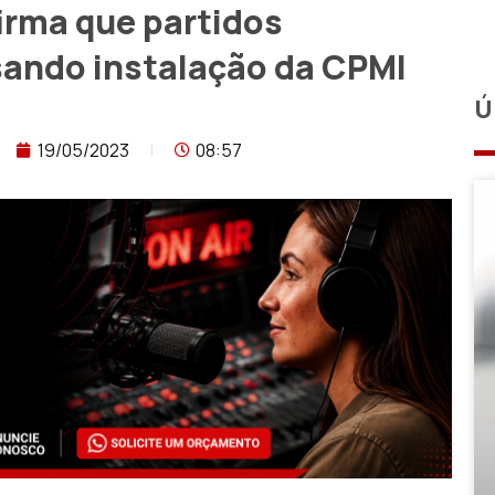
irma que partidos
sando instalação da CPMI
Ú
19/05/2023
08:57