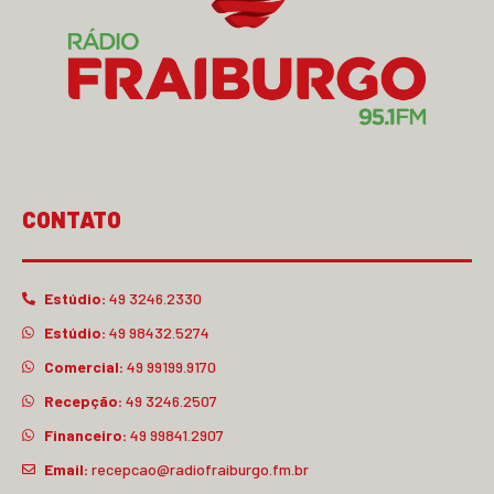
CONTATO
Estúdio:
49 3246.2330
Estúdio:
49 98432.5274
Comercial:
49 99199.9170
Recepção:
49 3246.2507
Financeiro:
49 99841.2907
Email:
recepcao@radiofraiburgo.fm.br