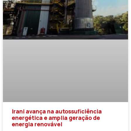
Irani avança na autossuficiência
energética e amplia geração de
energia renovável