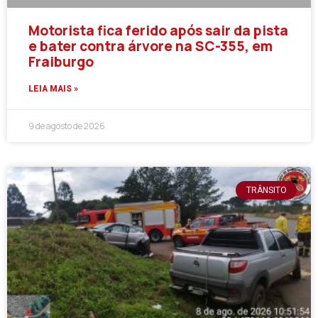
Motorista fica ferido após sair da pista
e bater contra árvore na SC-355, em
Fraiburgo
LEIA MAIS »
9 de agosto de 2026
TRÂNSITO