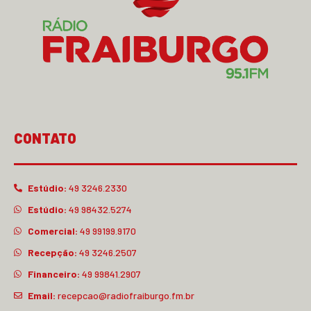
CONTATO
Estúdio:
49 3246.2330
Estúdio:
49 98432.5274
Comercial:
49 99199.9170
Recepção:
49 3246.2507
Financeiro:
49 99841.2907
Email:
recepcao@radiofraiburgo.fm.br