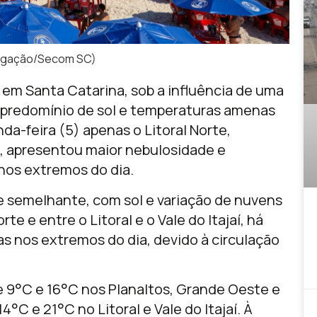
vulgação/Secom SC)
m Santa Catarina, sob a influência de uma
 predomínio de sol e temperaturas amenas
da-feira (5) apenas o Litoral Norte,
, apresentou maior nebulosidade e
nos extremos do dia.
e semelhante, com sol e variação de nuvens
te e entre o Litoral e o Vale do Itajaí, há
as nos extremos do dia, devido à circulação
 9°C e 16°C nos Planaltos, Grande Oeste e
4°C e 21°C no Litoral e Vale do Itajaí. À