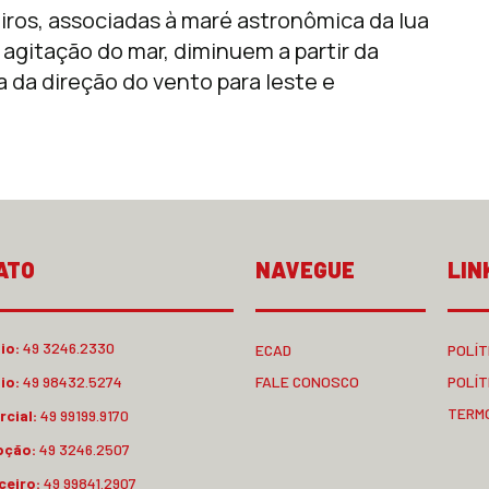
ros, associadas à maré astronômica da lua
 agitação do mar, diminuem a partir da
a da direção do vento para leste e
ATO
NAVEGUE
LIN
io:
49 3246.2330
ECAD
POLÍT
io:
49 98432.5274
FALE CONOSCO
POLÍT
TERM
cial:
49 99199.9170
pção:
49 3246.2507
ceiro:
49 99841.2907