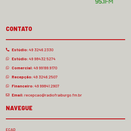
CONTATO
Estúdio:
49 3246.2330
Estúdio:
49 98432.5274
Comercial:
49 99199.9170
Recepção:
49 3246.2507
Financeiro:
49 99841.2907
Email:
recepcao@radiofraiburgo.fm.br
NAVEGUE
ECAD