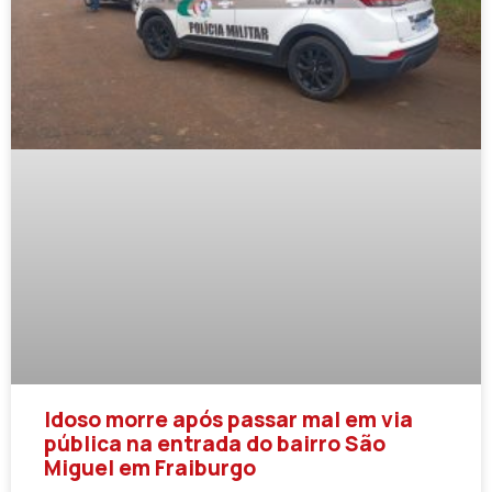
Idoso morre após passar mal em via
pública na entrada do bairro São
Miguel em Fraiburgo