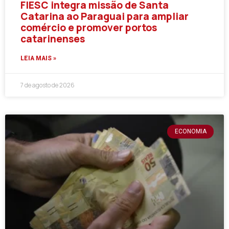
FIESC integra missão de Santa
Catarina ao Paraguai para ampliar
comércio e promover portos
catarinenses
LEIA MAIS »
7 de agosto de 2026
ECONOMIA