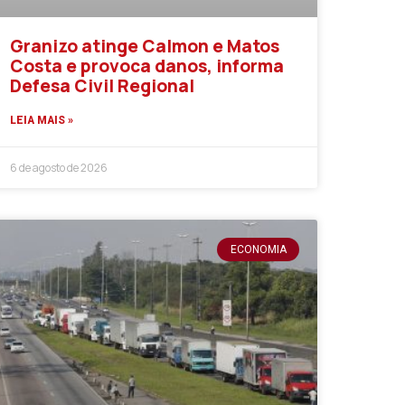
Granizo atinge Calmon e Matos
Costa e provoca danos, informa
Defesa Civil Regional
LEIA MAIS »
6 de agosto de 2026
ECONOMIA