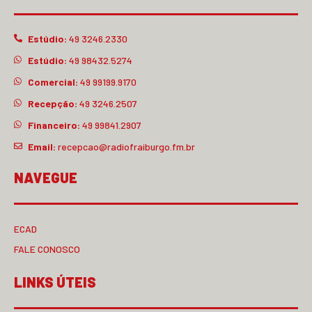
Estúdio:
49 3246.2330
Estúdio:
49 98432.5274
Comercial:
49 99199.9170
Recepção:
49 3246.2507
Financeiro:
49 99841.2907
Email:
recepcao@radiofraiburgo.fm.br
NAVEGUE
ECAD
FALE CONOSCO
LINKS ÚTEIS