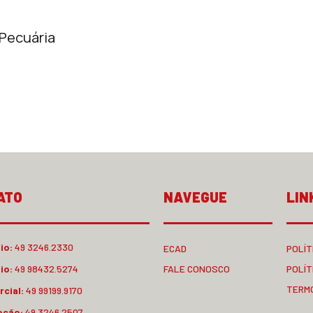
 Pecuária
ATO
NAVEGUE
LIN
io:
49 3246.2330
ECAD
POLÍT
io:
49 98432.5274
FALE CONOSCO
POLÍT
TERM
cial:
49 99199.9170
pção:
49 3246.2507