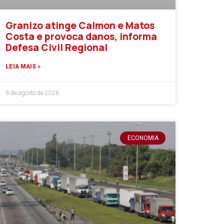
Granizo atinge Calmon e Matos
Costa e provoca danos, informa
Defesa Civil Regional
LEIA MAIS »
6 de agosto de 2026
ECONOMIA