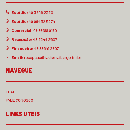
Estúdio:
49 3246.2330
Estúdio:
49 98432.5274
Comercial:
49 99199.9170
Recepção:
49 3246.2507
Financeiro:
49 99841.2907
Email:
recepcao@radiofraiburgo.fm.br
NAVEGUE
ECAD
FALE CONOSCO
LINKS ÚTEIS