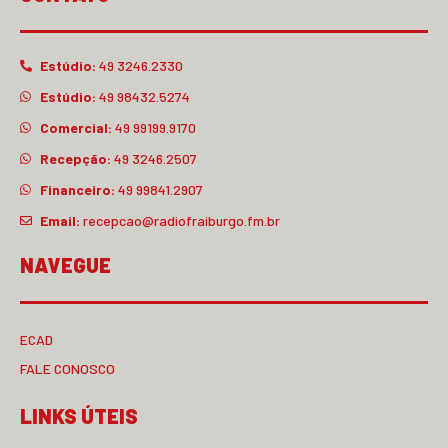
Estúdio:
49 3246.2330
Estúdio:
49 98432.5274
Comercial:
49 99199.9170
Recepção:
49 3246.2507
Financeiro:
49 99841.2907
Email:
recepcao@radiofraiburgo.fm.br
NAVEGUE
ECAD
FALE CONOSCO
LINKS ÚTEIS