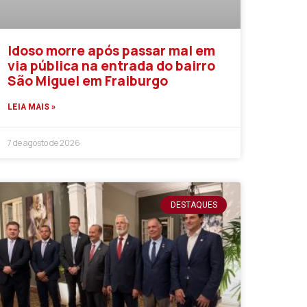
Idoso morre após passar mal em
via pública na entrada do bairro
São Miguel em Fraiburgo
LEIA MAIS »
7 de agosto de 2026
DESTAQUES