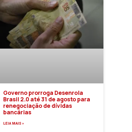
Governo prorroga Desenrola
Brasil 2.0 até 31 de agosto para
renegociação de dívidas
bancárias
LEIA MAIS »