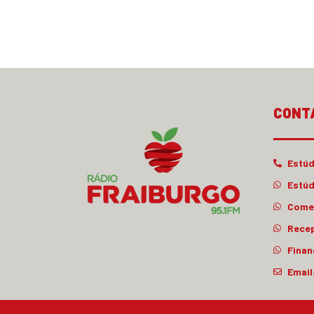
CONT
Estúd
Estúd
Comer
Rece
Finan
Email