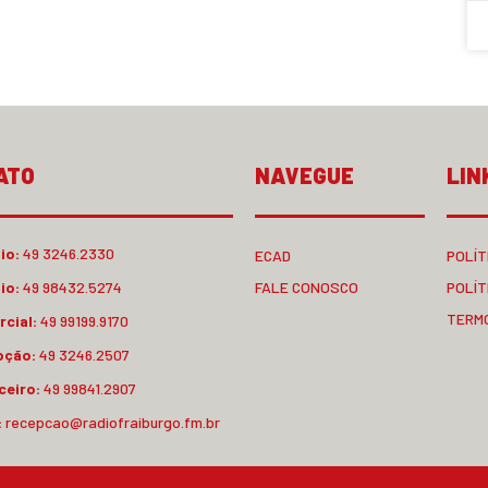
ATO
NAVEGUE
LIN
io:
49 3246.2330
ECAD
POLÍT
io:
49 98432.5274
FALE CONOSCO
POLÍT
TERM
cial:
49 99199.9170
pção:
49 3246.2507
ceiro:
49 99841.2907
:
recepcao@radiofraiburgo.fm.br