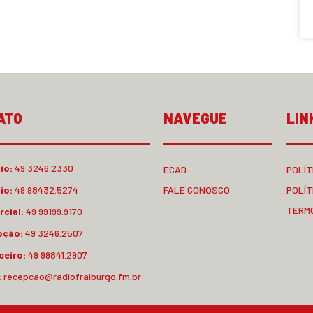
ATO
NAVEGUE
LIN
io:
49 3246.2330
ECAD
POLÍT
io:
49 98432.5274
FALE CONOSCO
POLÍT
TERM
cial:
49 99199.9170
pção:
49 3246.2507
ceiro:
49 99841.2907
:
recepcao@radiofraiburgo.fm.br