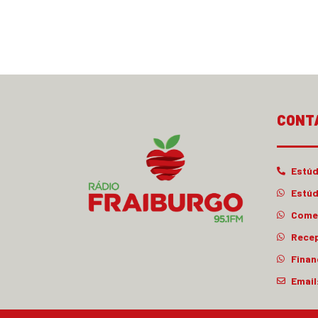
CONT
Estúd
Estúd
Comer
Rece
Finan
Email