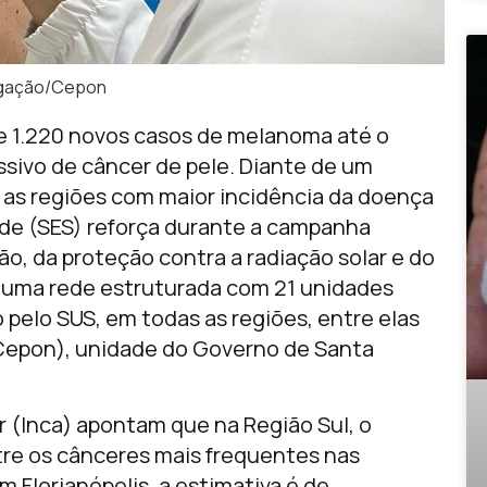
lgação/Cepon
de 1.220 novos casos de melanoma até o
essivo de câncer de pele. Diante de um
e as regiões com maior incidência da doença
úde (SES) reforça durante a campanha
o, da proteção contra a radiação solar e do
i uma rede estruturada com 21 unidades
pelo SUS, em todas as regiões, entre elas
Cepon), unidade do Governo de Santa
r (Inca) apontam que na Região Sul, o
re os cânceres mais frequentes nas
 Florianópolis, a estimativa é de