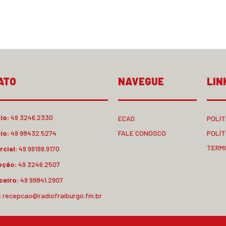
ATO
NAVEGUE
LIN
io:
49 3246.2330
ECAD
POLÍT
io:
49 98432.5274
FALE CONOSCO
POLÍT
TERM
cial:
49 99199.9170
pção:
49 3246.2507
ceiro:
49 99841.2907
:
recepcao@radiofraiburgo.fm.br