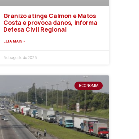
Granizo atinge Calmon e Matos
Costa e provoca danos, informa
Defesa Civil Regional
LEIA MAIS »
6 de agosto de 2026
ECONOMIA