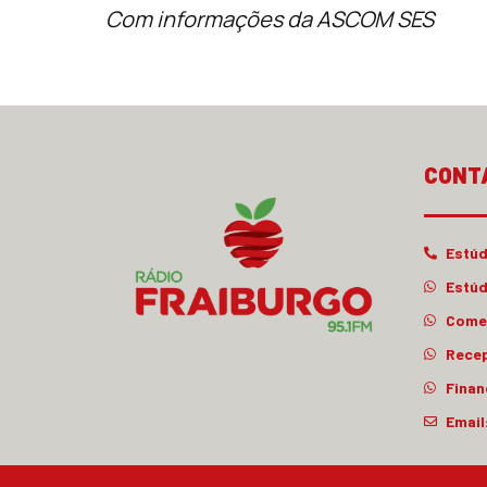
Com informações da ASCOM SES
CONT
Estúd
Estúd
Comer
Rece
Finan
Email