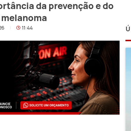
ortância da prevenção e do
o melanoma
26
11:44
Ú