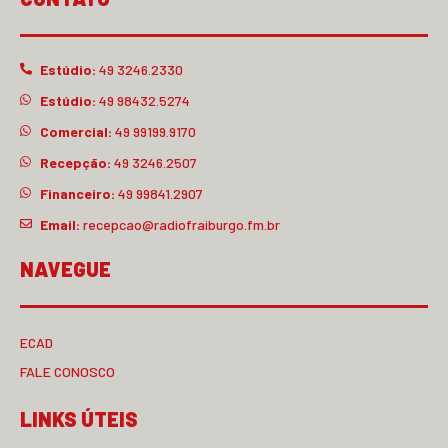
Estúdio:
49 3246.2330
Estúdio:
49 98432.5274
Comercial:
49 99199.9170
Recepção:
49 3246.2507
Financeiro:
49 99841.2907
Email:
recepcao@radiofraiburgo.fm.br
NAVEGUE
ECAD
FALE CONOSCO
LINKS ÚTEIS