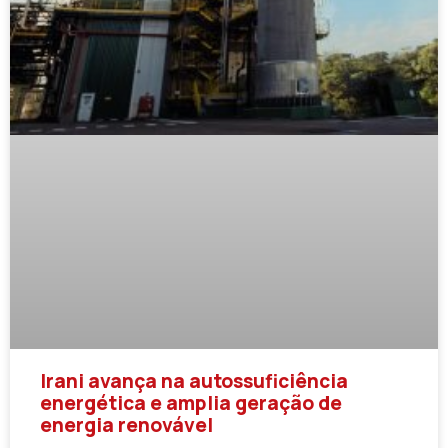
Irani avança na autossuficiência
energética e amplia geração de
energia renovável