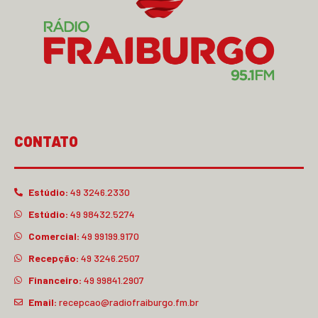
CONTATO
Estúdio:
49 3246.2330
Estúdio:
49 98432.5274
Comercial:
49 99199.9170
Recepção:
49 3246.2507
Financeiro:
49 99841.2907
Email:
recepcao@radiofraiburgo.fm.br