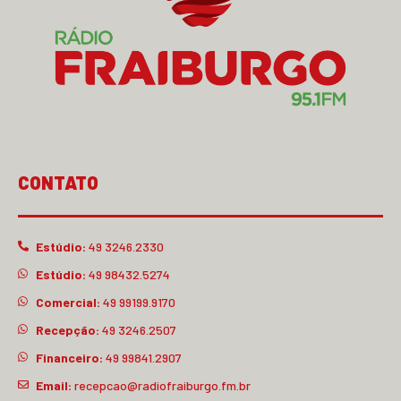
CONTATO
Estúdio:
49 3246.2330
Estúdio:
49 98432.5274
Comercial:
49 99199.9170
Recepção:
49 3246.2507
Financeiro:
49 99841.2907
Email:
recepcao@radiofraiburgo.fm.br