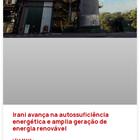
Irani avança na autossuficiência
energética e amplia geração de
energia renovável