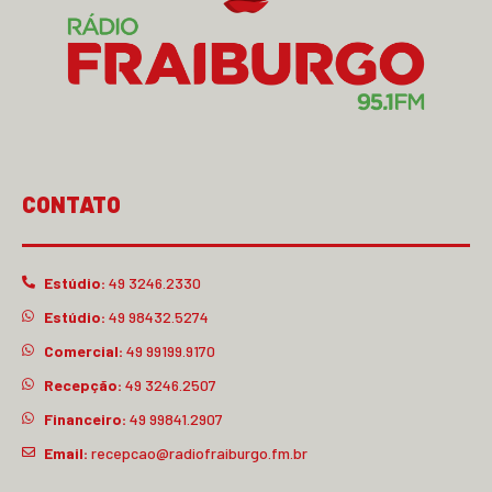
CONTATO
Estúdio:
49 3246.2330
Estúdio:
49 98432.5274
Comercial:
49 99199.9170
Recepção:
49 3246.2507
Financeiro:
49 99841.2907
Email:
recepcao@radiofraiburgo.fm.br