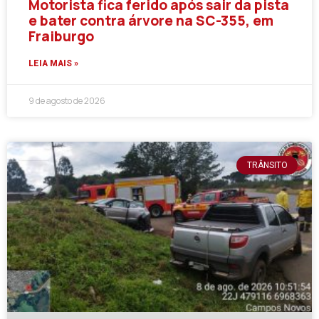
Motorista fica ferido após sair da pista
e bater contra árvore na SC-355, em
Fraiburgo
LEIA MAIS »
9 de agosto de 2026
TRÂNSITO