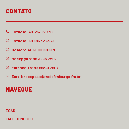
CONTATO
Estúdio:
49 3246.2330
Estúdio:
49 98432.5274
Comercial:
49 99199.9170
Recepção:
49 3246.2507
Financeiro:
49 99841.2907
Email:
recepcao@radiofraiburgo.fm.br
NAVEGUE
ECAD
FALE CONOSCO