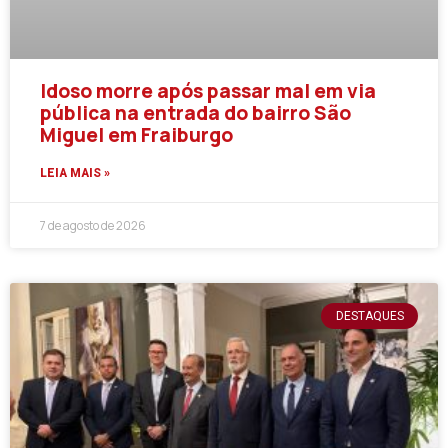
Idoso morre após passar mal em via
pública na entrada do bairro São
Miguel em Fraiburgo
LEIA MAIS »
7 de agosto de 2026
DESTAQUES