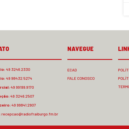
ATO
NAVEGUE
LIN
io:
49 3246.2330
ECAD
POLÍT
io:
49 98432.5274
FALE CONOSCO
POLÍT
TERM
cial:
49 99199.9170
pção:
49 3246.2507
ceiro:
49 99841.2907
:
recepcao@radiofraiburgo.fm.br