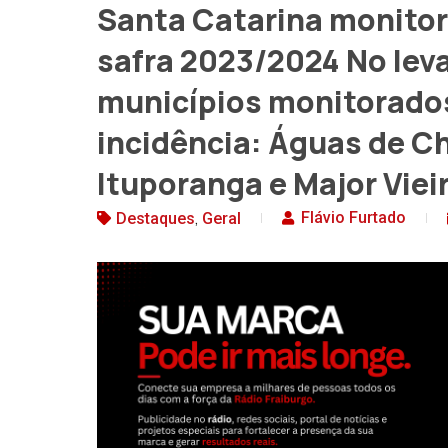
Santa Catarina monitor
safra 2023/2024 No lev
municípios monitorado
incidência: Águas de C
Ituporanga e Major Viei
,
Flávio Furtado
Destaques
Geral