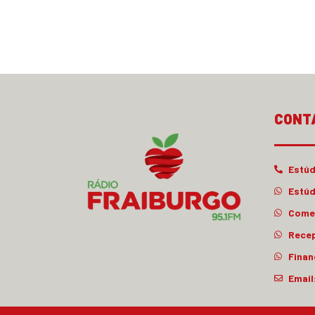
CONT
Estúd
Estúd
Comer
Rece
Finan
Email