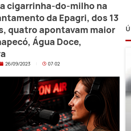
a cigarrinha-do-milho na
antamento da Epagri, dos 13
s, quatro apontavam maior
Ú
hapecó, Água Doce,
ra
26/09/2023
07:02