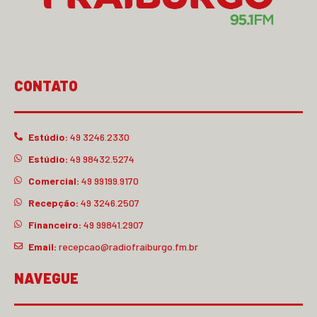
CONTATO
Estúdio:
49 3246.2330
Estúdio:
49 98432.5274
Comercial:
49 99199.9170
Recepção:
49 3246.2507
Financeiro:
49 99841.2907
Email:
recepcao@radiofraiburgo.fm.br
NAVEGUE