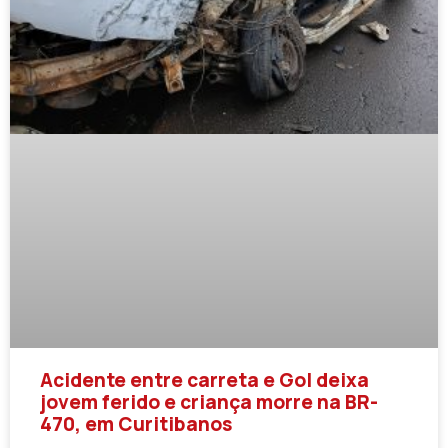
Acidente entre carreta e Gol deixa
jovem ferido e criança morre na BR-
470, em Curitibanos