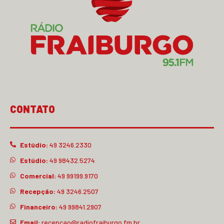
CONTATO
Estúdio:
49 3246.2330
Estúdio:
49 98432.5274
Comercial:
49 99199.9170
Recepção:
49 3246.2507
Financeiro:
49 99841.2907
Email:
recepcao@radiofraiburgo.fm.br