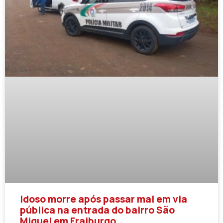
Idoso morre após passar mal em via
pública na entrada do bairro São
Miguel em Fraiburgo