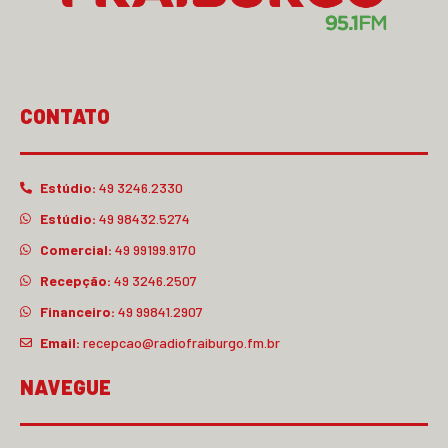
CONTATO
Estúdio:
49 3246.2330
Estúdio:
49 98432.5274
Comercial:
49 99199.9170
Recepção:
49 3246.2507
Financeiro:
49 99841.2907
Email:
recepcao@radiofraiburgo.fm.br
NAVEGUE