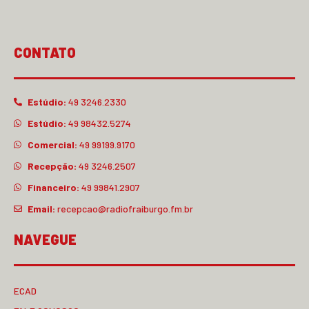
CONTATO
Estúdio:
49 3246.2330
Estúdio:
49 98432.5274
Comercial:
49 99199.9170
Recepção:
49 3246.2507
Financeiro:
49 99841.2907
Email:
recepcao@radiofraiburgo.fm.br
NAVEGUE
ECAD