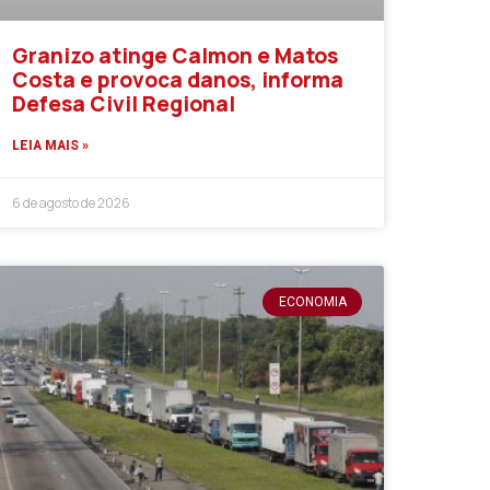
Granizo atinge Calmon e Matos
Costa e provoca danos, informa
Defesa Civil Regional
LEIA MAIS »
6 de agosto de 2026
ECONOMIA